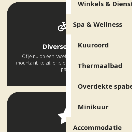
Winkels & Diens
Spa & Wellness
Kuuroord
Diverse routes
Of je nu op een racefiets, mountainbike of
mountainbike zit, er is een route die bij iedereen
Thermaalbad
past.
Overdekte spab
Minikuur
Accommodatie