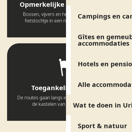
Opmerkelijke landschappen
Bossen, vijvers en heuvels begeleiden elk
Campings en ca
fietstochtje in een natuurlijke omgeving.
Gîtes en gemeub
accommodaties
Hotels en pensi
Alle accommoda
Toegankelijk erfgoed
De routes gaan langs iconische plaatsen zoals
Wat te doen in Ur
de kastelen van Uriage en Vizille.
Sport & natuur