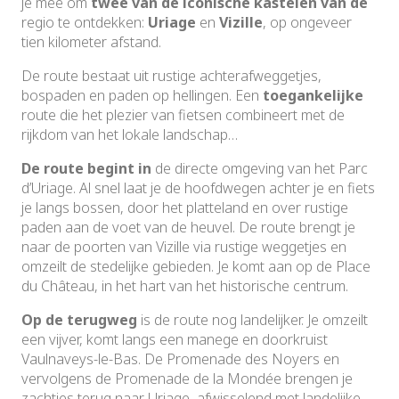
je mee om
twee van de iconische kastelen van de
regio te ontdekken:
Uriage
en
Vizille
, op ongeveer
tien kilometer afstand.
De route bestaat uit rustige achterafweggetjes,
bospaden en paden op hellingen. Een
toegankelijke
route die het plezier van fietsen combineert met de
rijkdom van het lokale landschap…
De route begint in
de directe omgeving van het Parc
d’Uriage. Al snel laat je de hoofdwegen achter je en fiets
je langs bossen, door het platteland en over rustige
paden aan de voet van de heuvel. De route brengt je
naar de poorten van Vizille via rustige weggetjes en
omzeilt de stedelijke gebieden. Je komt aan op de Place
du Château, in het hart van het historische centrum.
Op de terugweg
is de route nog landelijker. Je omzeilt
een vijver, komt langs een manege en doorkruist
Vaulnaveys-le-Bas. De Promenade des Noyers en
vervolgens de Promenade de la Mondée brengen je
zachtjes terug naar Uriage, afwisselend met landelijke