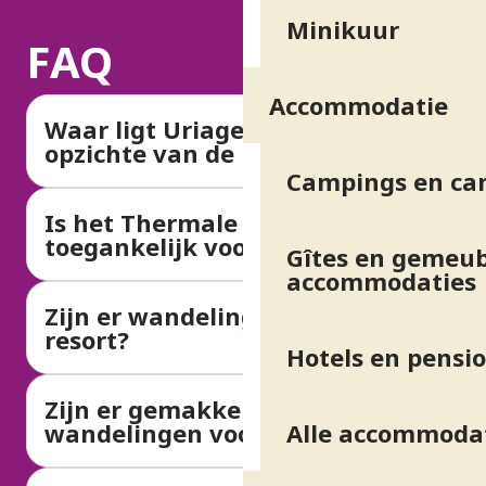
Minikuur
FAQ
Accommodatie
Waar ligt Uriage-les-Bains ten
opzichte van de bergen?
Campings en ca
Is het Thermale Park
toegankelijk voor het publiek?
Gîtes en gemeub
accommodaties
Zijn er wandelingen vanaf het
resort?
Hotels en pensi
Zijn er gemakkelijke
Alle accommoda
wandelingen voor gezinnen?