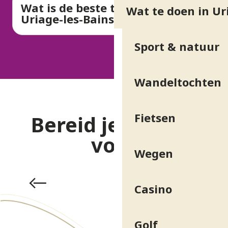
Wat is de beste tijd om naar
Wat te doen in Ur
Uriage-les-Bains te komen?
Sport & natuur
Wandeltochten
Fietsen
Bereid je verblijf
voor
Wegen
Spa & Wellness
Casino
Golf