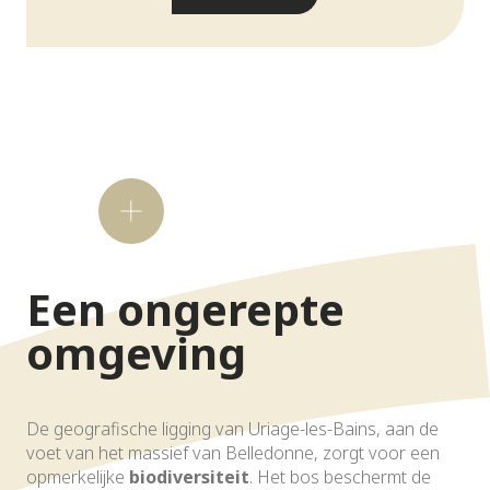
Wist
je
dat?
Een ongerepte
omgeving
De geografische ligging van Uriage-les-Bains, aan de
voet van het massief van Belledonne, zorgt voor een
opmerkelijke
biodiversiteit
. Het bos beschermt de