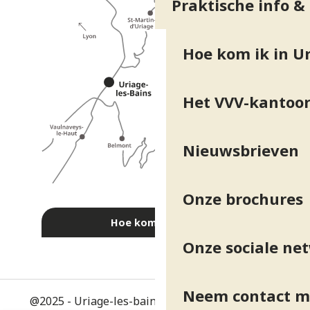
Praktische info &
Hoe kom ik in Ur
Het VVV-kantoo
Nieuwsbrieven
Onze brochures
Hoe kom ik daar?
Onze sociale ne
Neem contact m
@2025 - Uriage-les-bains
-
Juridische informatie
-