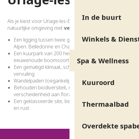
In de buurt
Als je kiest voor Uriage-les-Bains, kies je voor een
natuurlijke omgeving met
vele voordelen
:
Winkels & Diens
Een ligging tussen twee grote bergketens van de
Alpen: Belledonne en Chartreuse
Een kuurpark van 200 hectare, rijk aan zeldzame,
Spa & Wellness
eeuwenoude boomsoorten
Een gematigd klimaat, schone lucht en geen
vervuiling
Wandelpaden toegankelijk voor iedereen
Kuuroord
Behouden biodiversiteit, met een grote
verscheidenheid aan flora en fauna
Een geklasseerde site, bekend om zijn schoonheid
Thermaalbad
en rust
Overdekte spab