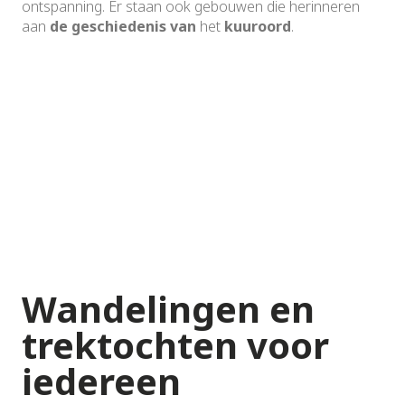
ontspanning. Er staan ook gebouwen die herinneren
aan
de geschiedenis van
het
kuuroord
.
Wandelingen en
trektochten voor
iedereen