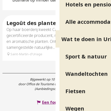
Hotels en pensi
Alle accommoda
Legoût des plantes
Op haar boerderij kweekt Caroline, een AB-
gecertificeerde producent, met passie geneeskrachtige
Wat te doen in Ur
en aromatische planten. Ontdek haar zorgvuldig
samengestelde natuurlijke...
Saint-Martin-d'Uriage
Sport & natuur
Wandeltochten
Bijgewerkt op 10 april 2026 in 15:29
door Office de Tourisme de Belledonne Chartreuse
(Aanbiedingscode :
7766967
)
Fietsen
Een fout melden
Wegen