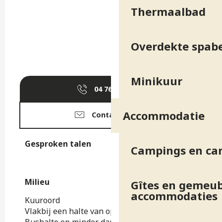
Thermaalbad
Overdekte spab
Minikuur
04 76 89 10
▒▒
Accommodatie
Contacteer ons
Gesproken talen
Gesproken talen
Campings en ca
Milieu
Milieu
Gîtes en gemeub
accommodaties
Kuuroord
Vlakbij een halte van openbaar vervoer
Bushalte op minder dan 500 m