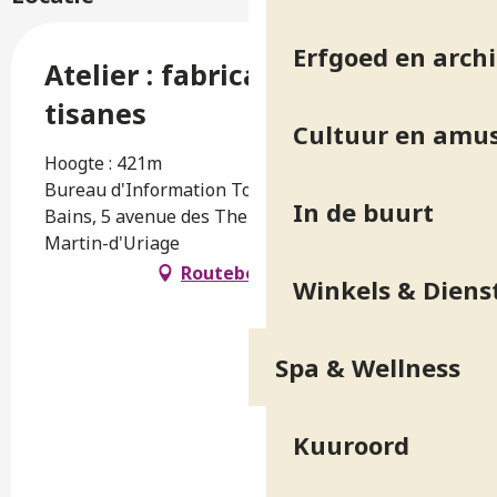
Erfgoed en arch
Atelier : fabrication de
tisanes
Cultuur en amu
Hoogte : 421m
Bureau d'Information Touristique d'Uriage-les-
In de buurt
Bains, 5 avenue des Thermes, 38410 Saint-
Martin-d'Uriage
Routebeschrijving
Winkels & Diens
Spa & Wellness
Kuuroord