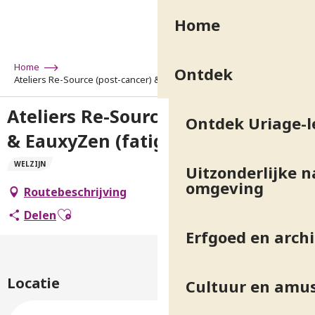
Aller
Home
au
contenu
principal
Home
Ontdek
Ateliers Re-Source (post-cancer) & EauxyZen (fatigue, psychique)
Ateliers Re-Source (post-cancer)
Ontdek Uriage-l
& EauxyZen (fatigue, psychique)
WELZIJN
Uitzonderlijke n
omgeving
Routebeschrijving
Ajouter aux favoris
Delen
Erfgoed en arch
Locatie
Cultuur en amu