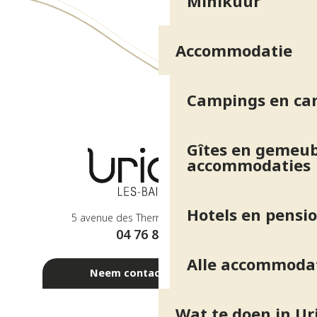
Minikuur
Accommodatie
Campings en ca
Gîtes en gemeub
accommodaties
Hotels en pensi
5 avenue des Thermes - 38410 Uriage
04 76 89 10 27
Alle accommoda
Neem contact met ons op
Wat te doen in Ur