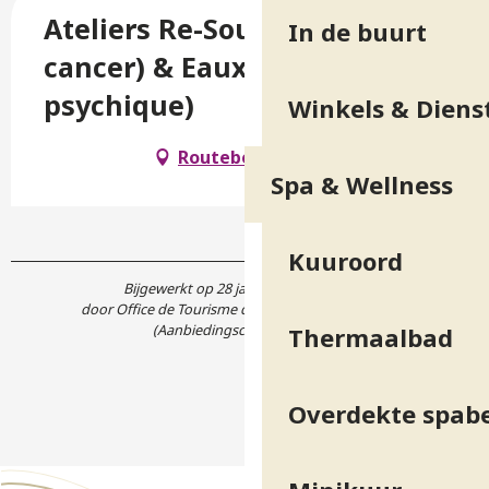
Ateliers Re-Source (post-
In de buurt
cancer) & EauxyZen (fatigue,
psychique)
Winkels & Diens
Routebeschrijving
Spa & Wellness
Kuuroord
Bijgewerkt op 28 januari 2025 in 10:07
door Office de Tourisme de Belledonne Chartreuse
(Aanbiedingscode :
6071618
)
Thermaalbad
Overdekte spab