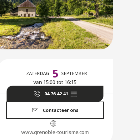
Openingstijden en co
5
ZATERDAG
SEPTEMBER
van 15:00 tot 16:15
04 76 42 41
▒▒
Contacteer ons
www.grenoble-tourisme.com