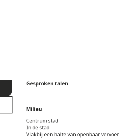
Gesproken talen
Gesproken talen
Milieu
Milieu
Centrum stad
In de stad
Vlakbij een halte van openbaar vervoer