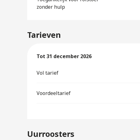
zonder hulp
Tarieven
Van
Tot
31 december 2026
10 mei 2025
tot
31 december 2026
Vol tarief
Voordeeltarief
Uurroosters