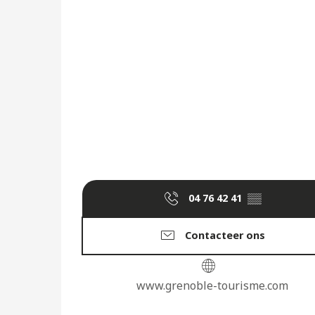
04 76 42 41
▒▒
Contacteer ons
www.grenoble-tourisme.com