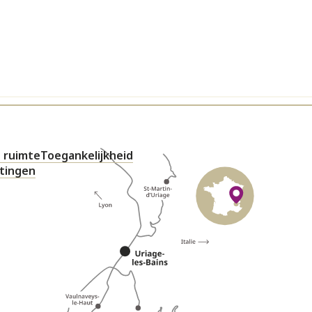
 ruimte
Toegankelijkheid
htingen