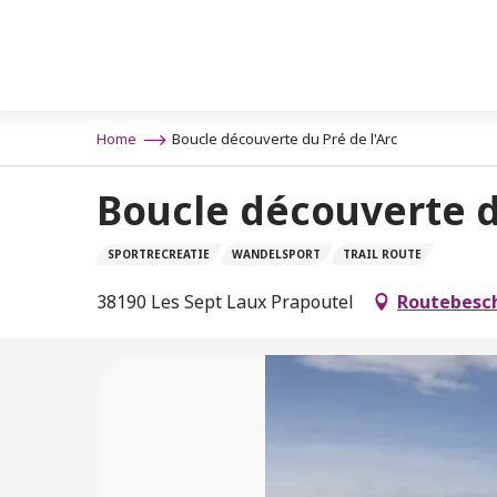
Aller
au
contenu
principal
Home
Boucle découverte du Pré de l'Arc
Boucle découverte du
SPORTRECREATIE
WANDELSPORT
TRAIL ROUTE
38190 Les Sept Laux Prapoutel
Routebesch