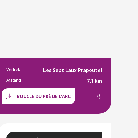
Vertrek
Praktische informati
Les Sept Laux Prapoutel
Afstand
7.1 km
Documentatie
Met GPX / KML-b
BOUCLE DU PRÉ DE L'ARC
Openingstijden en co