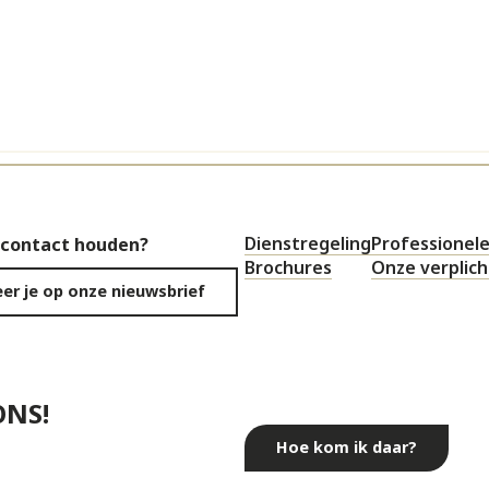
Dienstregeling
Professionele
 contact houden?
Brochures
Onze verplic
er je op onze nieuwsbrief
ONS!
Hoe kom ik daar?