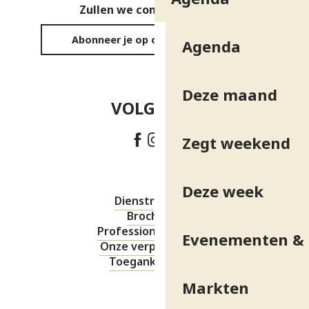
Zullen we contact houden?
Abonneer je op onze nieuwsbrief
Agenda
Deze maand
VOLG ONS!
Zegt weekend
Deze week
Dienstregeling
Brochures
Professionele ruimte
Evenementen & 
Onze verplichtingen
Toegankelijkheid
Markten