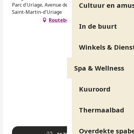
Cultuur en amu
Parc d'Uriage, Avenue des Thermes, 38410
Saint-Martin-d'Uriage
Routebeschrijving
In de buurt
Winkels & Diens
Spa & Wellness
Kuuroord
Thermaalbad
Overdekte spab