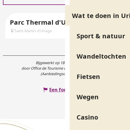
Wat te doen in Ur
Parc Thermal d'Uriage Les Bains
Saint-Martin-d'Uriage
Sport & natuur
Wandeltochten
Bijgewerkt op 18 juni 2026 in 09:42
door Office de Tourisme de Belledonne Chartreuse
(Aanbiedingscode :
7564605
)
Fietsen
Een fout melden
Wegen
Casino