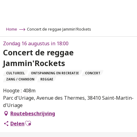
Aller
au
contenu
principal
Home
Concert de reggae Jammin'Rockets
Zondag 16 augustus in 18:00
Concert de reggae
Jammin'Rockets
CULTUREEL
ONTSPANNING EN RECREATIE
CONCERT
ZANG / CHANSON
REGGAE
Hoogte : 408m
Parc d'Uriage, Avenue des Thermes, 38410 Saint-Martin-
d'Uriage
Routebeschrijving
Ajouter aux favoris
Delen