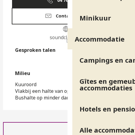
04 76 89 10
▒▒
Contacteer ons
Minikuur
soundcloud.com
Accommodatie
Gesproken talen
Gesproken talen
Campings en ca
Milieu
Milieu
Gîtes en gemeub
Kuuroord
accommodaties
Vlakbij een halte van openbaar vervoer
Bushalte op minder dan 500 m
Hotels en pensi
Alle accommoda