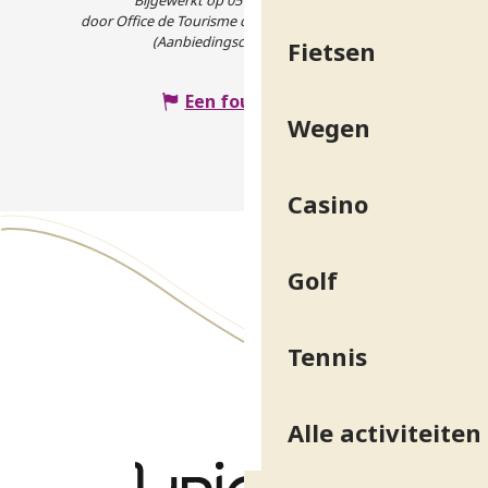
Bijgewerkt op 05 mei 2026 in 12:21
door Office de Tourisme de Belledonne Chartreuse
(Aanbiedingscode :
7565172
)
Fietsen
Een fout melden
Wegen
Casino
Golf
Tennis
Alle activiteiten