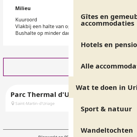
Milieu
Milieu
Gîtes en gemeub
Kuuroord
accommodaties
Vlakbij een halte van openbaar vervoer
Bushalte op minder dan 500 m
Hotels en pensi
Alle accommoda
Wat te doen in Ur
Parc Thermal d'Uriage Les Bains
Saint-Martin-d'Uriage
Sport & natuur
Wandeltochten