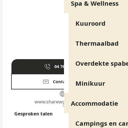
Spa & Wellness
Kuuroord
Thermaalbad
Overdekte spab
04 76 89 10
▒▒
Contacteer ons
Minikuur
www.sharewoodofficiel.com
Accommodatie
Gesproken talen
Gesproken talen
Campings en ca