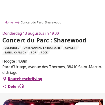
Aller
au
contenu
principal
Home
Concert du Parc : Sharewood
Donderdag 13 augustus in 19:00
Concert du Parc : Sharewood
CULTUREEL
ONTSPANNING EN RECREATIE
CONCERT
ZANG / CHANSON
POP
ROCK
Hoogte : 408m
Parc d'Uriage, Avenue des Thermes, 38410 Saint-Martin-
d'Uriage
Routebeschrijving
Ajouter aux favoris
Delen