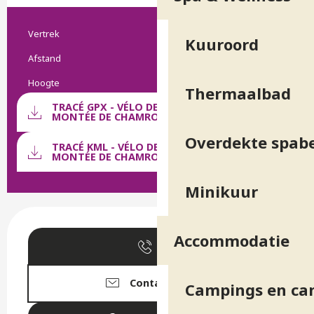
Vertrek
Praktische informatie
Saint-Martin-d'Uriage
Kuuroord
Afstand
40.0 km
Hoogte
412 m
Thermaalbad
Documentatie
TRACÉ GPX - VÉLO DE ROUTE - LA
MONTÉE DE CHAMRO...
Met G
Overdekte spab
TRACÉ KML - VÉLO DE ROUTE - LA
MONTÉE DE CHAMRO...
Minikuur
Openingstijden en contactge
Accommodatie
Bel
Contacteer ons
Campings en ca