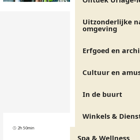
Uitzonderlijke n
omgeving
Erfgoed en arch
Cultuur en amu
In de buurt
Winkels & Diens
2h 50min
Erg moeilijk
Spa & Wellness