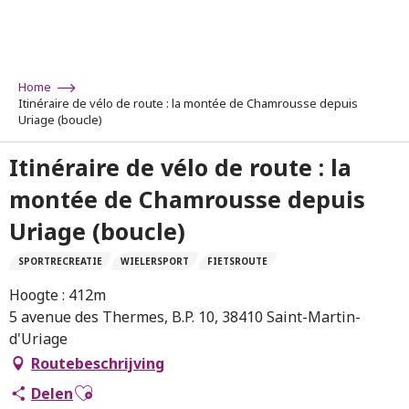
Aller
au
contenu
principal
Home
Itinéraire de vélo de route : la montée de Chamrousse depuis
Uriage (boucle)
Itinéraire de vélo de route : la
montée de Chamrousse depuis
Uriage (boucle)
SPORTRECREATIE
WIELERSPORT
FIETSROUTE
Hoogte : 412m
5 avenue des Thermes, B.P. 10, 38410 Saint-Martin-
d'Uriage
Routebeschrijving
Ajouter aux favoris
Delen