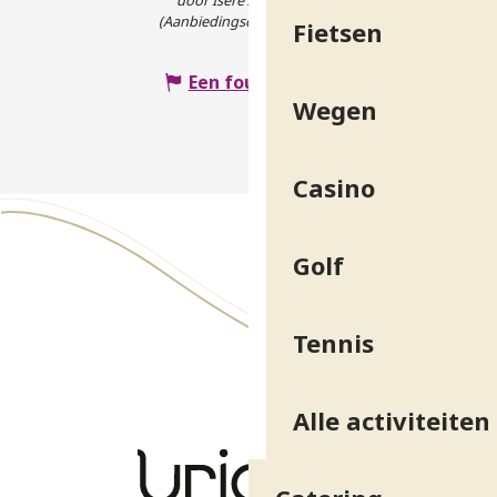
door Isère Attractivité
(Aanbiedingscode :
547270
)
Fietsen
Een fout melden
Wegen
Casino
Golf
Tennis
Alle activiteiten