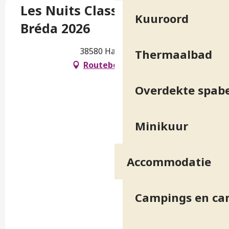
Les Nuits Classiques du Haut
Kuuroord
Bréda 2026
38580 Haut-Bréda
Thermaalbad
Routebeschrijving
Overdekte spab
Minikuur
Accommodatie
Campings en ca