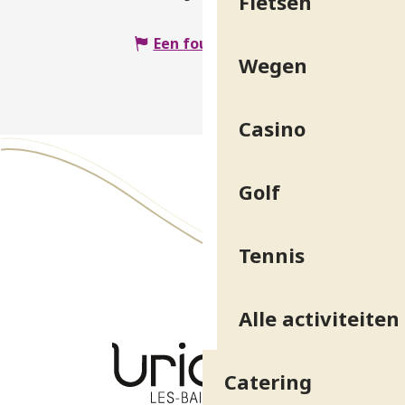
Fietsen
Een fout melden
Wegen
Casino
Golf
Tennis
Alle activiteiten
Catering