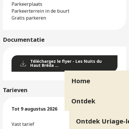
Parkeerplaats
Parkeerterrein in de buurt
Gratis parkeren
Documentatie
Téléchargez le flyer - Les Nuits du
Haut Bréda ...
Home
Tarieven
Ontdek
Van
Tot
9 augustus 2026
25 juli 2026
tot
9 augustus 2026
Ontdek Uriage-l
Vast tarief