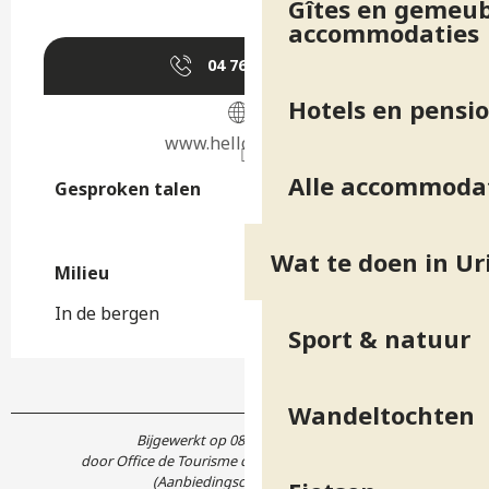
Gîtes en gemeub
accommodaties
04 76 45 10
▒▒
Hotels en pensi
www.helloasso.com
Alle accommoda
Gesproken talen
Gesproken talen
Wat te doen in Ur
Milieu
Milieu
In de bergen
Sport & natuur
Wandeltochten
Bijgewerkt op 08 juli 2026 in 16:47
door Office de Tourisme de Belledonne Chartreuse
(Aanbiedingscode :
5266605
)