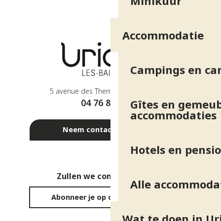
Minikuur
Accommodatie
Campings en ca
5 avenue des Thermes - 38410 Uriage
04 76 89 10 27
Gîtes en gemeub
accommodaties
Neem contact met ons op
Hotels en pensi
Zullen we contact houden?
Alle accommoda
Abonneer je op onze nieuwsbrief
Wat te doen in Ur