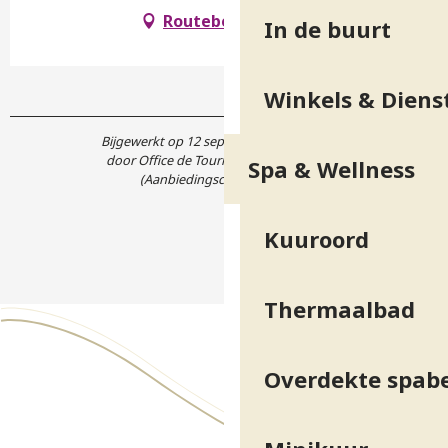
Routebeschrijving
In de buurt
Winkels & Diens
Bijgewerkt op 12 september 2024 in 12:36
door Office de Tourisme Grenoble Alpes
Spa & Wellness
(Aanbiedingscode :
5309276
)
Kuuroord
Thermaalbad
Overdekte spab