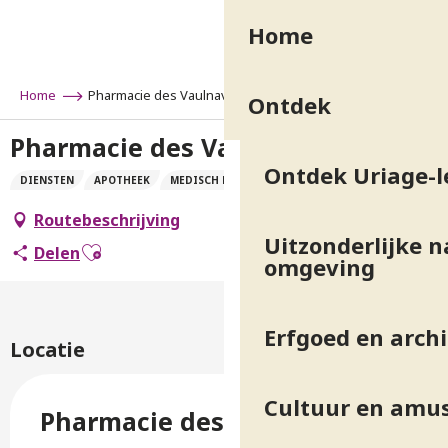
Aller
Home
au
contenu
principal
Home
Pharmacie des Vaulnaveys
Ontdek
Pharmacie des Vaulnaveys
Ontdek Uriage-l
DIENSTEN
APOTHEEK
MEDISCH BEROEP
Routebeschrijving
Uitzonderlijke n
Ajouter aux favoris
Delen
omgeving
Erfgoed en arch
Locatie
Cultuur en amu
Pharmacie des Vaulnaveys