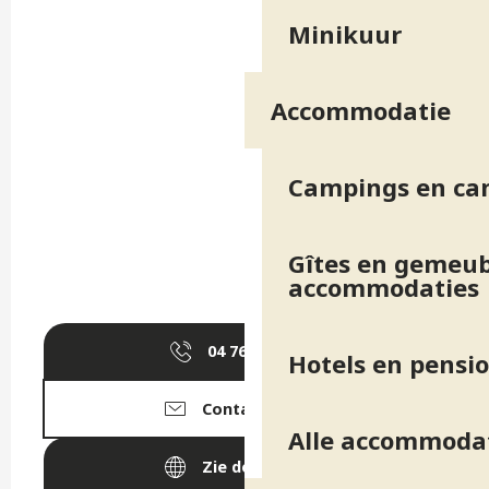
Minikuur
Accommodatie
Campings en ca
Gîtes en gemeub
accommodaties
04 76 89 10
▒▒
Hotels en pensi
Contacteer ons
Alle accommoda
Zie de websites