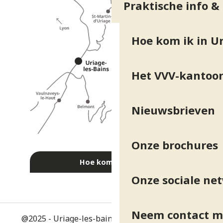
Praktische info &
Hoe kom ik in Ur
Het VVV-kantoo
Nieuwsbrieven
Onze brochures
Hoe kom ik daar?
Onze sociale ne
Neem contact m
@2025 - Uriage-les-bains
-
Juridische informatie
-