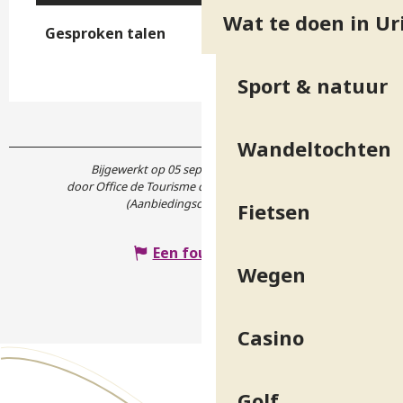
Wat te doen in Ur
Gesproken talen
Gesproken talen
Sport & natuur
Wandeltochten
Bijgewerkt op 05 september 2025 in 10:41
door Office de Tourisme de Belledonne Chartreuse
(Aanbiedingscode :
5713796
)
Fietsen
Een fout melden
Wegen
Casino
Golf