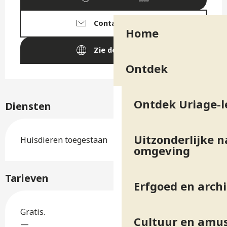
Contacteer ons
Home
Zie de websites
Ontdek
Ontdek Uriage-l
Diensten
Uitzonderlijke n
Huisdieren toegestaan
omgeving
Tarieven
Erfgoed en arch
Gratis.
Cultuur en amu
—