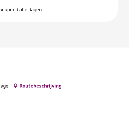
 Geopend alle dagen
iage
Routebeschrijving