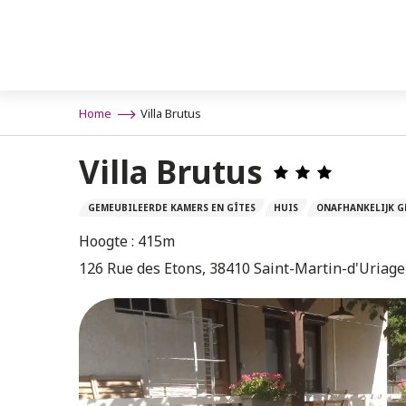
Aller
au
contenu
principal
Home
Villa Brutus
Villa Brutus
GEMEUBILEERDE KAMERS EN GÎTES
HUIS
ONAFHANKELIJK G
Hoogte : 415m
126 Rue des Etons, 38410 Saint-Martin-d'Uriage