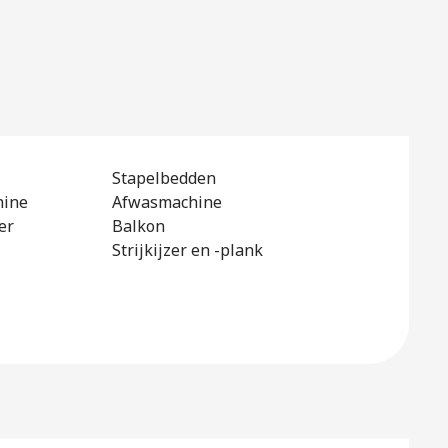
Stapelbedden
hine
Afwasmachine
er
Balkon
Strijkijzer en -plank