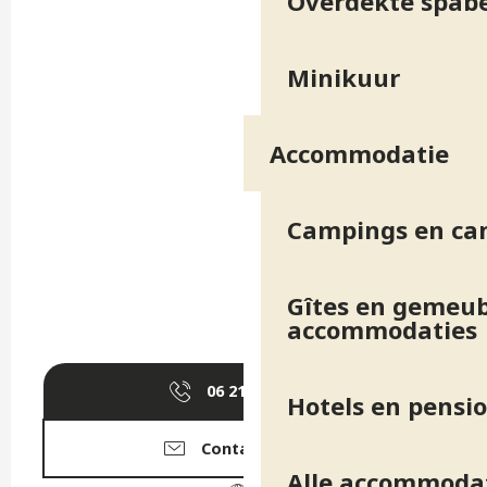
Overdekte spab
Minikuur
Accommodatie
Campings en ca
Gîtes en gemeub
accommodaties
06 21 66 26
▒▒
Hotels en pensi
Contacteer ons
Alle accommoda