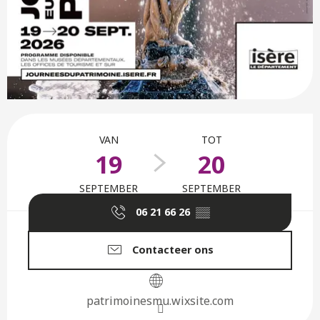
Openingstijden en contactge
VAN
TOT
19
20
SEPTEMBER
SEPTEMBER
06 21 66 26
▒▒
Contacteer ons
patrimoinesmu.wixsite.com