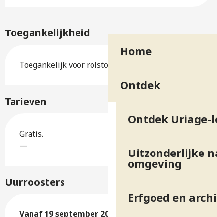
Toegankelijkheid
Home
Toegankelijk voor rolstoel zonder hulp
Ontdek
Tarieven
Ontdek Uriage-l
Gratis.
—
Uitzonderlijke n
omgeving
Uurroosters
Erfgoed en arch
Vanaf
Vanaf
19 september 2026
19 september 2026
tot
tot
20 september 2026
20 september