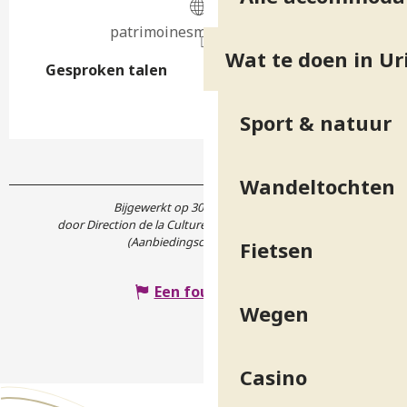
patrimoinesmu.wixsite.com
Wat te doen in Ur
Gesproken talen
Gesproken talen
Sport & natuur
Wandeltochten
Bijgewerkt op 30 juli 2026 in 10:41
door Direction de la Culture et du Patrimoine de l'Isère
(Aanbiedingscode :
7887752
)
Fietsen
Een fout melden
Wegen
Casino