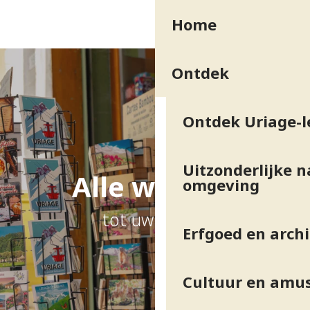
Aller
Home
au
contenu
principal
Ontdek
Ontdek Uriage-l
Uitzonderlijke n
Alle winkels
omgeving
tot uw dienst
Erfgoed en arch
Cultuur en amu