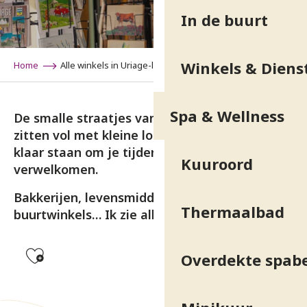
In de buurt
Winkels & Diens
Home
Alle winkels in Uriage-les-Bains
Spa & Wellness
De smalle straatjes van Uriage-les-Bains
zitten vol met kleine lokale winkeltjes die
klaar staan om je tijdens je verblijf te
Kuuroord
verwelkomen.
Bakkerijen, levensmiddelenwinkels en
Thermaalbad
buurtwinkels… Ik zie alles wat ik moet weten!
Ajouter aux favoris
Overdekte spab
La combe Gourmande