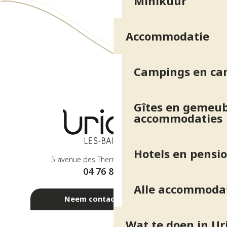
Minikuur
Conciergerie Grenoble et Sommets
De kelders van Régusse
L'Art du Terroir - distributeur produits locaux et de saiso
Accommodatie
La Boutique Ephémère
Gamm Vert
Plaisir d'embellir
Campings en ca
Boulangerie La Marmolada
Les boîtes à livres
Salon de coiffure - Atelier 228
Gîtes en gemeub
Institut de beauté Lauryne
accommodaties
Boulangerie Les 3 Elles
Hotels en pensi
5 avenue des Thermes - 38410 Uriage
04 76 89 10 27
Alle accommoda
Neem contact met ons op
Wat te doen in Ur