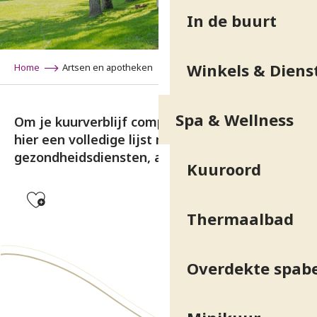
In de buurt
Winkels & Diens
Home
Artsen en apotheken
Spa & Wellness
Om je kuurverblijf compleet te maken, vind je
hier een volledige lijst met aanvullende
gezondheidsdiensten, apotheken en artsen.
Kuuroord
Ajouter aux favoris
Thermaalbad
RAYNAUD Sylvie
Ostéopathe : BAUT Emilie
Overdekte spab
FERNBACH Céline
Pharmacie des Thermes
Ostéopathe : PALLARES Guillaume