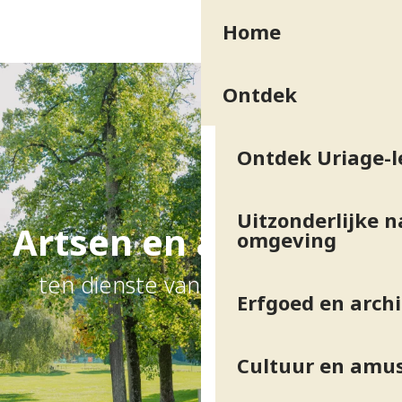
Aller
Home
au
contenu
principal
Ontdek
Ontdek Uriage-l
Uitzonderlijke n
Artsen en apotheken
omgeving
ten dienste van uw gezondheid
Erfgoed en arch
Cultuur en amu