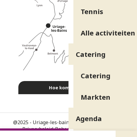
Tennis
Alle activiteiten
Catering
Catering
Hoe kom ik daar?
Markten
Agenda
@2025 - Uriage-les-bains
-
Juridische informatie
-
Privacybeleid
-
Beheer van toestemming
-
ALGEMENE VOORWAARDEN
-
Kaart
-