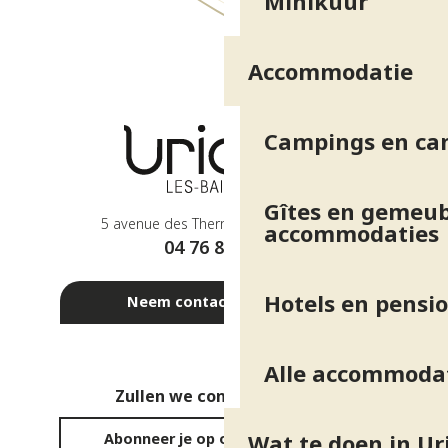
Minikuur
Dr ROSE-PICOT Christine
ARESCALDINO Cécile
Dr NEEL Philippe
Accommodatie
Vétérinaire : Clinique vétérinaire des Thermes
Etiopathie : VAUDET Louisiane
Poussin Gérard
Campings en ca
Cabinet du groupe JOUIN et MIGNOT-LEBREC
Gîtes en gemeub
5 avenue des Thermes - 38410 Uriage
accommodaties
04 76 89 10 27
Hotels en pensi
Neem contact met ons op
Alle accommoda
Zullen we contact houden?
Wat te doen in Ur
Abonneer je op onze nieuwsbrief