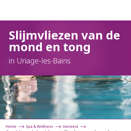
Aller
au
contenu
principal
Slijmvliezen van de
mond en tong
in Uriage-les-Bains
Home
Spa & Wellness
Geneest