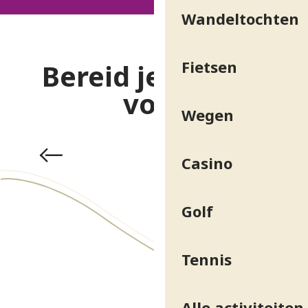
Wandeltochten
Fietsen
Bereid je verblijf
voor
Wegen
Praktische info & toegang
Casino
Golf
Tennis
Alle activiteiten