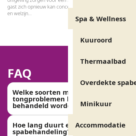
omgeving zorgen voor een sereen verblijf, waar elke
gast zich opnieuw kan concentreren op zijn gezondheid
en welzijn…
Spa & Wellness
Kuuroord
Thermaalbad
FAQ
Overdekte spab
Welke soorten mond- en
tongproblemen kunnen
Minikuur
behandeld worden bij Uriage?
Accommodatie
Hoe lang duurt een
spabehandeling?