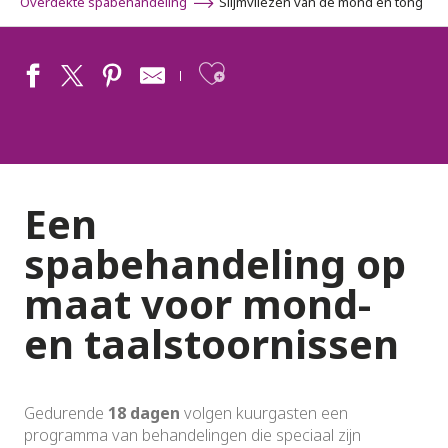
Overdekte spabehandeling
Slijmvliezen van de mond en tong
Ajouter aux fav
Een
spabehandeling op
maat voor mond-
en taalstoornissen
Gedurende
18 dagen
volgen kuurgasten een
programma van behandelingen die speciaal zijn