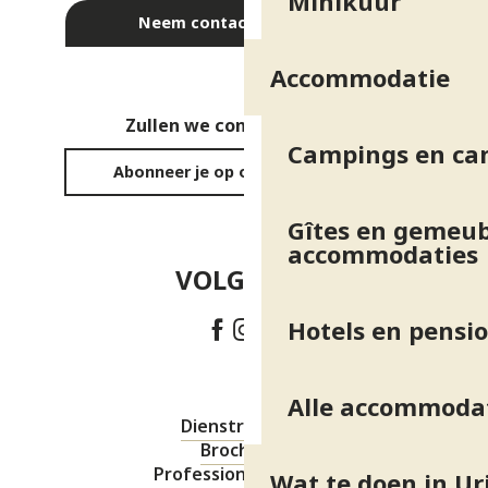
Minikuur
Neem contact met ons op
Accommodatie
Zullen we contact houden?
Campings en ca
Abonneer je op onze nieuwsbrief
Gîtes en gemeub
accommodaties
VOLG ONS!
Hotels en pensi
Alle accommoda
Dienstregeling
Brochures
Professionele ruimte
Wat te doen in Ur