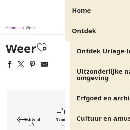
Aller
Home
au
contenu
principal
Home
Weer
Ontdek
Ajouter aux favo
Weer
Ontdek Uriage-l
Uitzonderlijke n
omgeving
Erfgoed en arch
°
--
C
Cultuur en amu
Ochtend
Namiddag
Avond
°
°
°
--
C
--
C
--
C