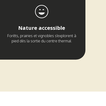
Nature accessible
Forêts, prairies et vignobles s’explorent à
pied dès la sortie du centre thermal.