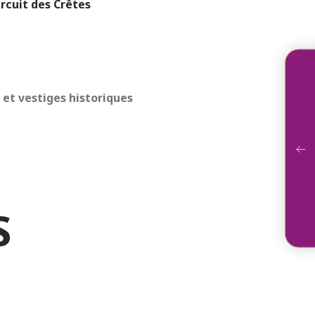
ircuit des Crêtes
et vestiges historiques
Héb
S
Cure