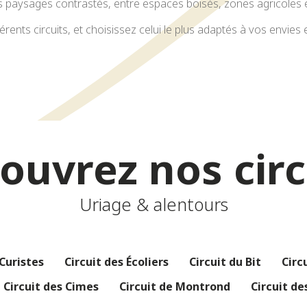
 paysages contrastés, entre espaces boisés, zones agricoles et
rents circuits, et choisissez celui le plus adaptés à vos envies 
ouvrez nos circ
Uriage & alentours
 Curistes
Circuit des Écoliers
Circuit du Bit
Circ
Circuit des Cimes
Circuit de Montrond
Circuit de