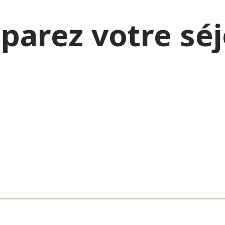
parez votre sé
rmalisme & Bien-
Activités & Lois
être