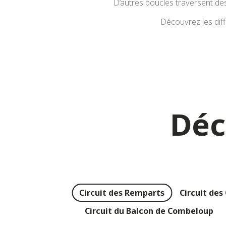
D’autres boucles traversent des
Découvrez les diffé
Déc
Circuit des Remparts
Circuit des
Circuit du Balcon de Combeloup