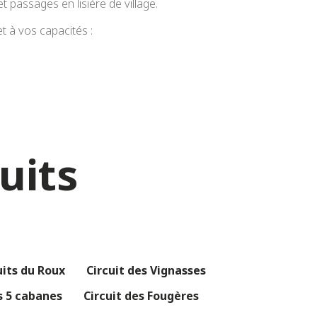
 passages en lisière de village.
et à vos capacités :
uits
uits du Roux
Circuit des Vignasses
s 5 cabanes
Circuit des Fougères