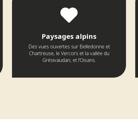
Paysages alpins
Des vues ouvertes sur Belledonne et
Chartreuse, le Vercors et la vallée du
Grésivaudan, et l’Oisans.