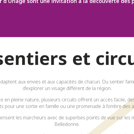
r d’Uriage sont une invitation à la découverte des 
 favoris
entiers et circ
adaptent aux envies et aux capacités de chacun. Du sentier famil
d’explorer un visage différent de la région.
 en pleine nature, plusieurs circuits offrent un accès facile, d
its pour une sortie en famille ou une promenade à l’ombre des a
mpensent les marcheurs avec de superbes points de vue sur les m
Belledonne.