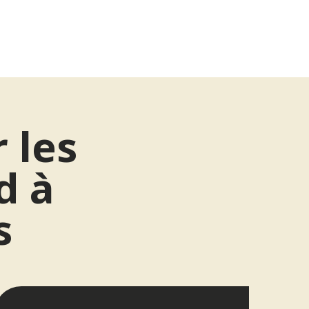
r les
d à
s