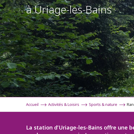
à Uriage-les-Bains
Accueil
Activités & Loisirs
Sports & nature
Ran
La station d’Uriage-les-Bains offre une 