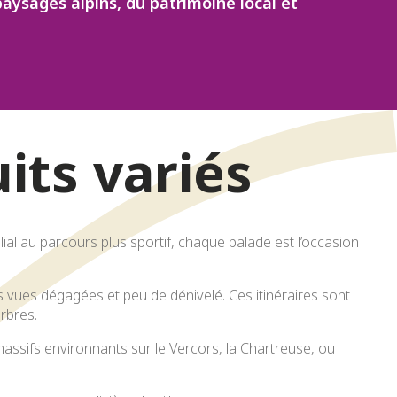
paysages alpins, du patrimoine local et
uits variés
ial au parcours plus sportif, chaque balade est l’occasion
es vues dégagées et peu de dénivelé. Ces itinéraires sont
rbres.
assifs environnants sur le Vercors, la Chartreuse, ou