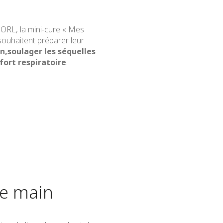
ORL, la mini-cure « Mes
 souhaitent préparer leur
n,
soulager les séquelles
ort respiratoire
.
ie main