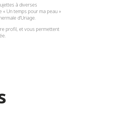
ujettes à diverses
ure « Un temps pour ma peau »
Thermale d’Uriage.
e profil, et vous permettent
ée.
s