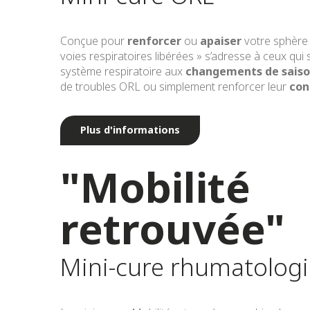
Conçue pour
renforcer
ou
apaiser
votre sphère 
voies respiratoires libérées » s’adresse à ceux qui
système respiratoire aux
changements de saiso
de troubles ORL ou simplement renforcer leur
conf
Plus d'informations
"Mobilité
retrouvée"
Mini-cure rhumatolog