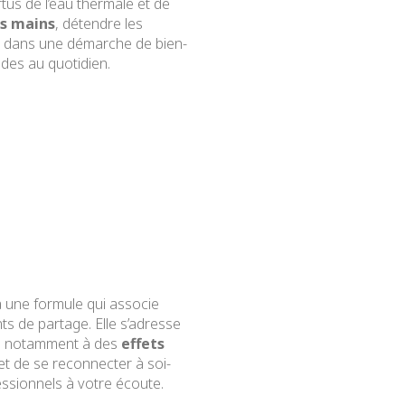
tus de l’eau thermale et de
es mains
, détendre les
crit dans une démarche de bien-
ides au quotidien.
à une formule qui associe
ts de partage. Elle s’adresse
e, notamment à des
effets
et de se reconnecter à soi-
ssionnels à votre écoute.