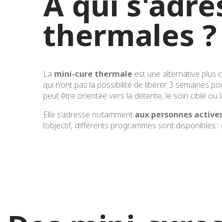
À qui s'adre
thermales ?
La
mini-cure thermale
est une alternative plus c
qui n’ont pas la possibilité de libérer 3 semaines 
peut être orientée vers la détente, le soin ciblé ou 
Elle s’adresse notamment
aux personnes actives
l’objectif, différents programmes sont disponibles : 