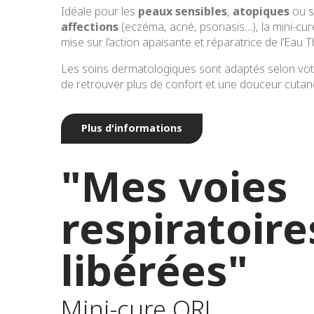
Idéale pour les
peaux sensibles
,
atopiques
ou s
affections
(eczéma, acné, psoriasis…), la mini-c
mise sur l’action apaisante et réparatrice de l’Eau 
Les soins dermatologiques sont adaptés selon votr
de retrouver plus de confort et une douceur cutan
Plus d'informations
"Mes voies
respiratoire
libérées"
Mini-cure ORL