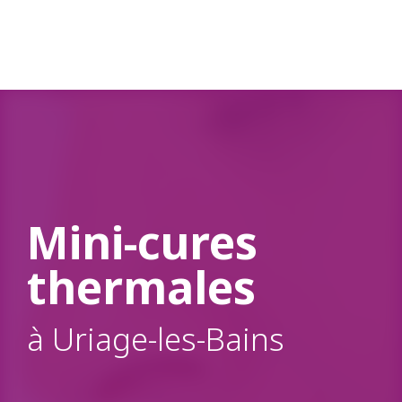
Aller
au
contenu
principal
Mini-cures
thermales
à Uriage-les-Bains