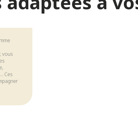
s adaptées à vo
ramme
r, vous
des
e,
e… Ces
ompagner