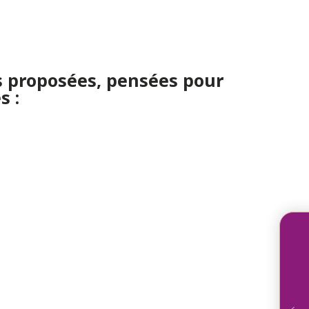
s proposées, pensées pour
s :
Héb