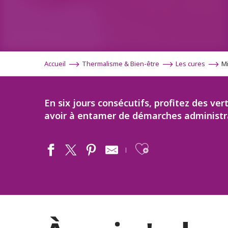
Accueil
Thermalisme & Bien-être
Les cures
Mi
En six jours consécutifs, profitez des v
avoir à entamer de démarches administr
Ajouter aux