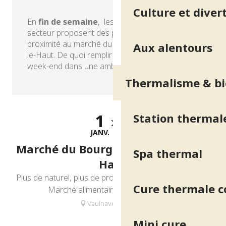
Culture et diver
En
fin de semaine
, les producteurs du
secteur proposent des produits frais et de
proximité au marché du Bourg de Vaulnaveys-
Aux alentours
le-Haut. De quoi remplir son panier avant le
week-end dans une ambiance conviviale…
Thermalisme & bi
1
31
Station thermal
JANV.
DÉC.
Marché du Bourg de Vaulnaveys le
Spa thermal
Haut
Plus de naturel, plus de proximité, plus de convivialité...
Cure thermale 
Marché alimentaire du centre Bourg
Vaulnaveys-le-Haut
Mini cure