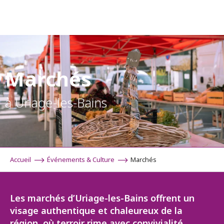
Aller
au
contenu
principal
Marchés
à Uriage-les-Bains
Accueil
Événements & Culture
Marchés
Les marchés d’Uriage-les-Bains offrent un
visage authentique et chaleureux de la
région, où terroir rime avec convivialité…