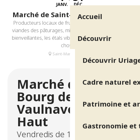
JANV.
DÉC.
Marché de Saint-Martin-d'Uriage
Accueil
Producteurs locaux de fruits et légumes, fromages,
viandes des pâturages, miels... sous nos montagnes
Découvrir
bienveillantes, les étals vibrent forcément de bonnes
choses !
Saint-Martin-d'Uriage
Découvrir Uriage
Marché du
Cadre naturel e
Bourg de
Patrimoine et ar
Vaulnaveys-le-
Haut
Gastronomie et t
Vendredis de 16h à 20h