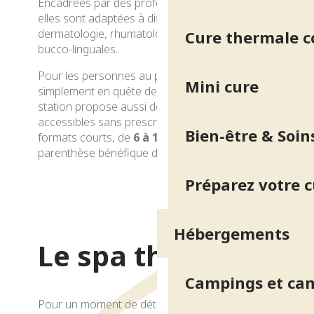
Encadrées par des professionnels de santé,
elles sont adaptées à différentes
pathologies
:
dermatologie, rhumatologie, ORL, et affections
Cure thermale 
bucco-linguales.
Pour les personnes au planning plus serré ou
Mini cure
simplement en quête de mieux-être ponctuel, la
station propose aussi des
mini-cures
,
accessibles sans prescription médicale. Ces
Bien-être & Soin
formats courts, de
6 à 12 jours
, offrent une
parenthèse bénéfique dans un cadre apaisant.
Préparez votre 
Les cures
Hébergements
Le spa thermal
Campings et ca
Pour un moment de détente ou une pause