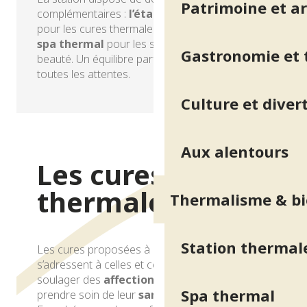
Patrimoine et ar
complémentaires :
l’établissement thermal
pour les cures thermales thérapeutiques et le
spa thermal
pour les soins de détente et de
Gastronomie et t
beauté. Un équilibre parfait pour répondre à
toutes les attentes.
Culture et diver
Station thermale
Aux alentours
Les cures
thermales
Thermalisme & bi
Station thermal
Les cures proposées à Uriage-les-Bains
s’adressent à celles et ceux qui souhaitent
soulager des
affections chroniques
ou
Spa thermal
prendre soin de leur
santé
dans la durée.