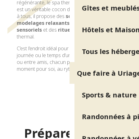
régénérante, le spa thermal d’Uriage-les-Bains
Gîtes et meublé
est un véritable cocon de
douceur
. Accessible
à tous, il propose des
soins esthétiques
, des
modelages relaxants
, des
parcours
Hôtels et Maison
sensoriels
et des
rituels
inspirés de l’univers
thermal.
C’est l’endroit idéal pour se ressourcer, à la
Tous les héberg
journée ou le temps d’un séjour. En solo, en duo
ou entre amis, chacun peut y trouver un
moment pour soi, au rythme de ses envies…
Que faire à Uriag
Spa thermal
Sports & nature
Randonnées à p
Préparez votre
Randonnées à v