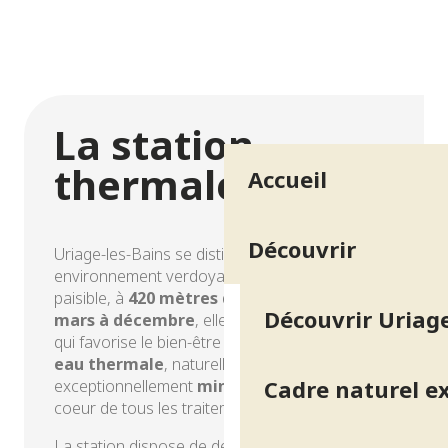
Spa thermal
La station
thermale
Accueil
Découvrir
Uriage-les-Bains se distingue par son
environnement verdoyant et son atmosphère
paisible, à
420 mètres d’altitude
. Ouverte de
Découvrir Uriage
mars à décembre
, elle bénéficie d’un climat
qui favorise le bien-être physique et mental. Son
eau thermale
, naturellement chaude et
Cadre naturel e
exceptionnellement
minéralisée
, constitue le
coeur de tous les traitements proposés.
La station dispose de deux espaces