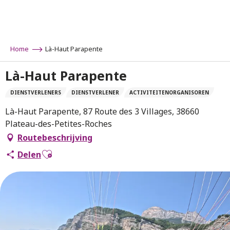
Aller
au
contenu
principal
Home
Là-Haut Parapente
Là-Haut Parapente
DIENSTVERLENERS
DIENSTVERLENER
ACTIVITEITENORGANISOREN
Là-Haut Parapente, 87 Route des 3 Villages, 38660
Plateau-des-Petites-Roches
Routebeschrijving
Ajouter aux favoris
Delen