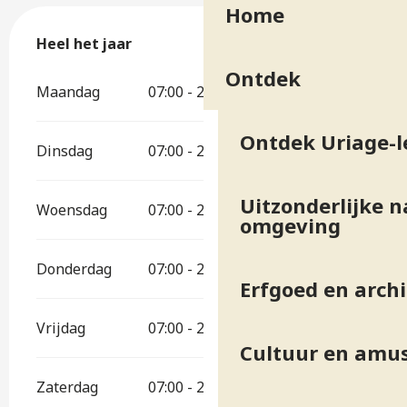
Home
Heel het jaar
Heel het jaar
Ontdek
Maandag
07:00 - 20:00
Ontdek Uriage-l
Dinsdag
07:00 - 20:00
Uitzonderlijke n
Woensdag
07:00 - 20:00
omgeving
Donderdag
07:00 - 20:00
Erfgoed en arch
Vrijdag
07:00 - 20:00
Cultuur en amu
Zaterdag
07:00 - 20:00