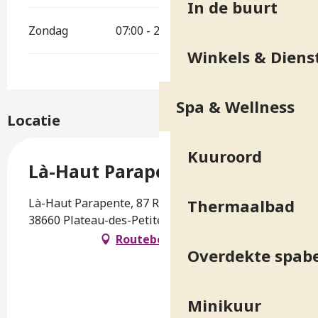
In de buurt
Zondag
07:00 - 20:00
Winkels & Diens
Spa & Wellness
Locatie
Kuuroord
Là-Haut Parapente
Là-Haut Parapente, 87 Route des 3 Villages,
Thermaalbad
38660 Plateau-des-Petites-Roches
Routebeschrijving
Overdekte spab
Minikuur