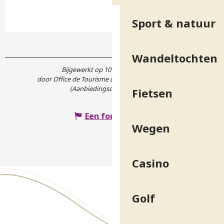
Sport & natuur
Wandeltochten
Bijgewerkt op 10 juni 2026 in 15:16
door Office de Tourisme de Belledonne Chartreuse
(Aanbiedingscode :
7612827
)
Fietsen
Een fout melden
Wegen
Casino
Golf