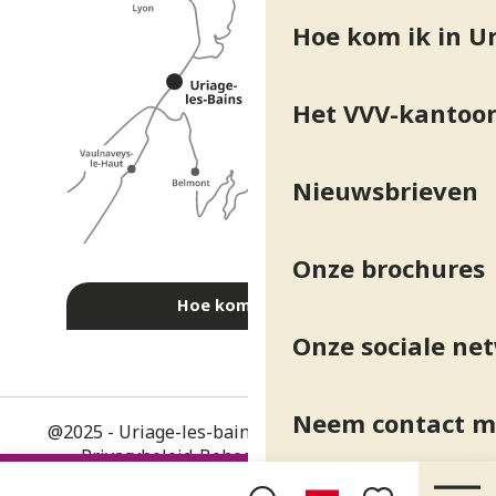
Hoe kom ik in Ur
Het VVV-kantoo
Nieuwsbrieven
Onze brochures
Hoe kom ik daar?
Onze sociale ne
Neem contact m
@2025 - Uriage-les-bains
-
Juridische informatie
-
Privacybeleid
-
Beheer van toestemming
-
ALGEMENE VOORWAARDEN
-
Kaart
-