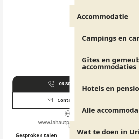
Accommodatie
Campings en ca
Gîtes en gemeub
accommodaties
06 80 57 91
▒▒
Hotels en pensi
Contacteer ons
Alle accommoda
www.lahautparapente.com
Wat te doen in Ur
Gesproken talen
Gesproken talen