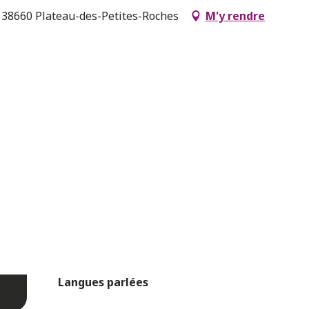
, 38660 Plateau-des-Petites-Roches
M'y rendre
Langues parlées
Langues parlées