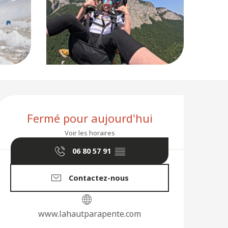
Ouverture et coordon
Fermé pour aujourd'hui
Voir les horaires
06 80 57 91
▒▒
Contactez-nous
www.lahautparapente.com