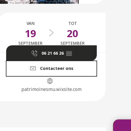
Openingstijden en co
VAN
TOT
19
20
SEPTEMBER
SEPTEMBER
06 21 66 26
▒▒
Contacteer ons
patrimoinesmu.wixsite.com