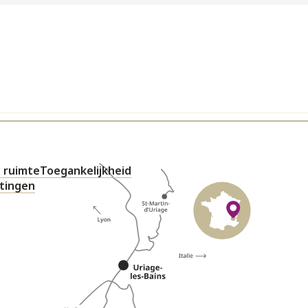
 ruimte
Toegankelijkheid
htingen