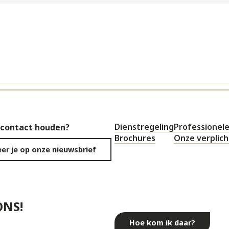
Dienstregeling
Professionele
 contact houden?
Brochures
Onze verplic
er je op onze nieuwsbrief
ONS!
Hoe kom ik daar?