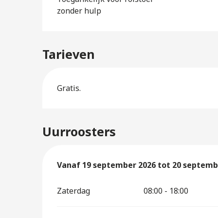
zonder hulp
Tarieven
Gratis.
Uurroosters
Vanaf
Vanaf
19 september 2026
19 september 2026
tot
tot
20 septemb
20 septemb
Zaterdag
08:00 - 18:00