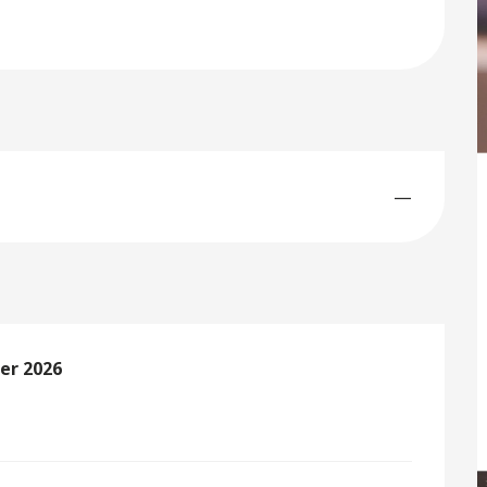
—
er 2026
er 2026