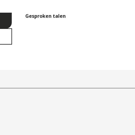
Gesproken talen
Gesproken talen