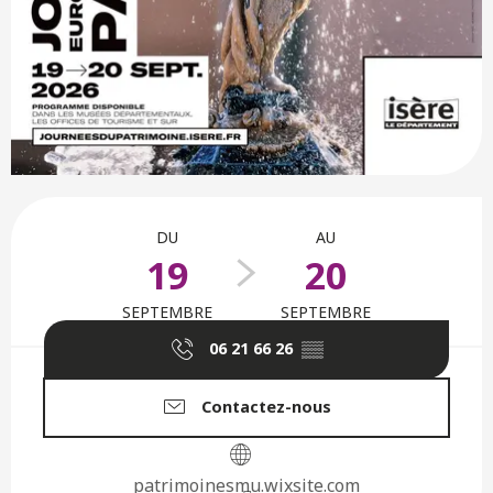
Ouverture et coordonnées
DU
AU
19
20
SEPTEMBRE
SEPTEMBRE
06 21 66 26
▒▒
Contactez-nous
patrimoinesmu.wixsite.com