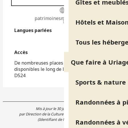
Gîtes et meublé
patrimoinesmu.wixsite.com
Hôtels et Maison
Langues parlées
Langues parlées
Tous les héberg
Accès
Accès
Que faire à Uriag
De nombreuses places de stationnement sont
disponibles le long de la départementale
D524
Sports & nature
Randonnées à p
Mis à jour le 30 juillet 2026 à 10:27
par Direction de la Culture et du Patrimoine de l'Isère
(Identifiant de l'offre :
7887573
)
Randonnées à v