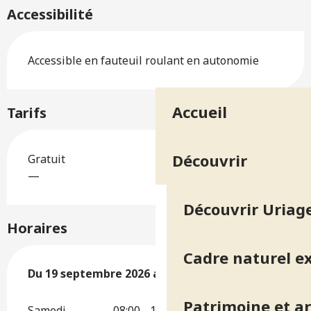
Accessibilité
Accessible en fauteuil roulant en autonomie
Accueil
Tarifs
Découvrir
Gratuit
—
Découvrir Uriage
Horaires
Cadre naturel e
Du
Du
19 septembre 2026
19 septembre 2026
au
au
20 septembre 2026
20 septembre 2026
Patrimoine et ar
Samedi
08:00 - 18:00