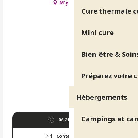
M'y rendre
Cure thermale 
Mini cure
Bien-être & Soin
Préparez votre 
Hébergements
Campings et ca
06 21 66 26
▒▒
Contactez-nous