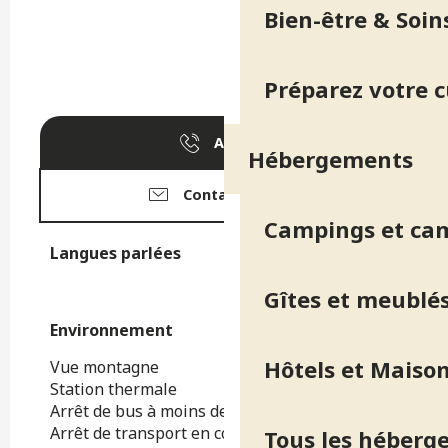
Bien-être & Soin
Préparez votre 
Appeler
Hébergements
Contactez-nous
Campings et ca
Langues parlées
Langues parlées
Gîtes et meublé
Environnement
Environnement
Hôtels et Maison
Vue montagne
Station thermale
Arrêt de bus à moins de 500 m
Arrêt de transport en commun à moins de 500
Tous les héberg