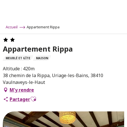
Aller
au
contenu
principal
Accueil
Appartement Rippa
Appartement Rippa
MEUBLÉ ET GÎTE
MAISON
Altitude : 420m
38 chemin de la Rippa, Uriage-les-Bains, 38410
Vaulnaveys-le-Haut
M'y rendre
Ajouter aux favoris
Partager