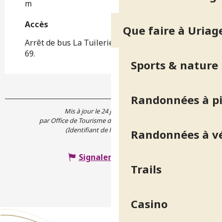
m
Accès
Accès
Que faire à Uriag
Arrêt de bus La Tuilerie, lignes M réso 23 et
69.
Sports & nature
Randonnées à p
Mis à jour le 24 juin 2026 à 11:06
par Office de Tourisme de Belledonne Chartreuse
(Identifiant de l'offre :
7813430
)
Randonnées à v
Signaler une erreur
Trails
Casino