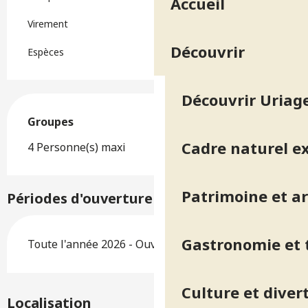
Accueil
Virement
Découvrir
Espèces
Découvrir Uriage
Groupes
Groupes
Cadre naturel e
4 Personne(s) maxi
Patrimoine et ar
Périodes d'ouverture
Gastronomie et t
Toute l'année 2026 - Ouvert tous les jours
Culture et diver
Localisation