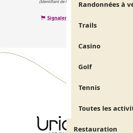
(Identifiant de l'offre :
5095709
)
Randonnées à v
Signaler une erreur
Trails
Casino
Golf
Tennis
Toutes les activi
Restauration