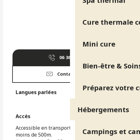
Spa thermal
Cure thermale 
Mini cure
06 36 02 55
▒▒
Bien-être & Soin
Contactez-nous
Préparez votre 
Langues parlées
Langues parlées
Hébergements
Accès
Accès
Accessible en transport en commun, arrêt à
Campings et ca
moins de 500m.