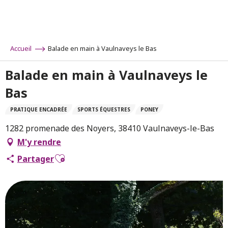
Aller
au
contenu
principal
Accueil
Balade en main à Vaulnaveys le Bas
Balade en main à Vaulnaveys le
Bas
PRATIQUE ENCADRÉE
SPORTS ÉQUESTRES
PONEY
1282 promenade des Noyers, 38410 Vaulnaveys-le-Bas
M'y rendre
Ajouter aux favoris
Partager