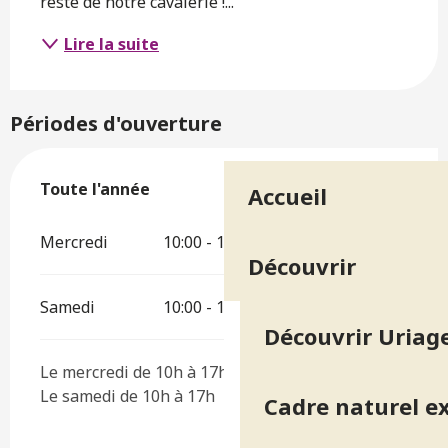
reste de notre cavalerie !...
Lire la suite
Périodes d'ouverture
Toute l'année
Toute l'année
Accueil
Mercredi
10:00 - 17:00
Découvrir
Samedi
10:00 - 17:00
Découvrir Uriage
Le mercredi de 10h à 17h
Le samedi de 10h à 17h
Cadre naturel e