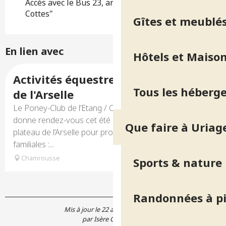
Accès avec le Bus 23, arrêt "Chemin des
Cottes"
Gîtes et meublé
En lien avec
Hôtels et Maison
Réservable
Activités équestres sur le plateau
Tous les héberg
de l'Arselle
Le Poney-Club de l’Etang / Chamrousse à Cheval vous
donne rendez-vous cet été dans le cadre unique du
Que faire à Uriag
plateau de l’Arselle pour profiter d’activités équestres
familiales :...
Chamrousse
Sports & nature
Randonnées à p
Mis à jour le 22 août 2024 à 15:08
par Isère Cheval Vert