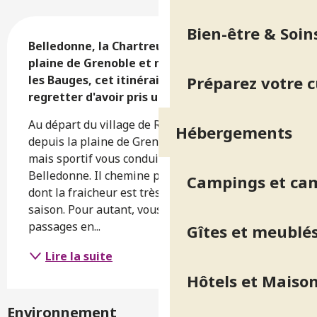
Description
Bien-être & Soin
Belledonne, la Chartreuse, le Vercors, la 
plaine de Grenoble et même par temps clair 
Préparez votre 
les Bauges, cet itinéraire ne vous fera pas 
regretter d'avoir pris un peu de hauteur.
Au départ du village de Revel, facile d'accès 
Hébergements
depuis la plaine de Grenoble, cet itinéraire court 
mais sportif vous conduit sur les balcons de 
Belledonne. Il chemine principalement en forêt 
Campings et ca
dont la fraicheur est très appréciable à la belle 
saison. Pour autant, vous apprécierez les 
passages en...
Gîtes et meublé
Lire la suite
Hôtels et Maison
Environnement