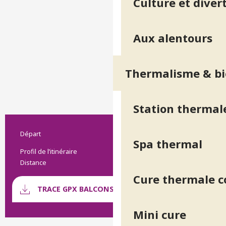
Culture et diver
Aux alentours
Thermalisme & bi
Station thermal
Départ
Informations pratiques
Revel
Spa thermal
Profil de l’itinéraire
Boucle
Distance
16.0 km
Cure thermale 
Documentation
SECTI
TRACE GPX BALCONS DE BELLEDONNE
Mini cure