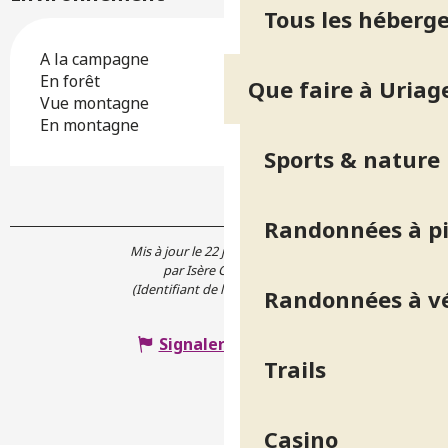
Tous les héberg
A la campagne
En forêt
Que faire à Uriag
Vue montagne
En montagne
Sports & nature
Randonnées à p
Mis à jour le 22 juin 2021 à 11:55
par Isère Cheval Vert
(Identifiant de l'offre :
5841653
)
Randonnées à v
Signaler une erreur
Trails
Casino