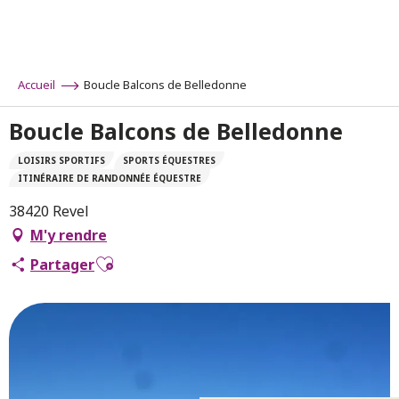
Aller
au
contenu
principal
Accueil
Boucle Balcons de Belledonne
Boucle Balcons de Belledonne
LOISIRS SPORTIFS
SPORTS ÉQUESTRES
ITINÉRAIRE DE RANDONNÉE ÉQUESTRE
38420 Revel
M'y rendre
Ajouter aux favoris
Partager