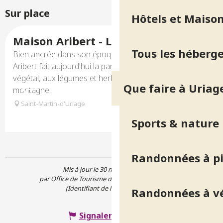
Sur place
Hôtels et Maison
Réservable
Maison Aribert - La Table **
Tous les héberg
Bien ancrée dans son époque, la cuisine de Christophe
Aribert fait aujourd'hui la part de plus en plus belle au
végétal, aux légumes et herbes sauvages de
Que faire à Uriag
montagne.
Saint-Martin-d'Uriage
Sports & nature
Randonnées à p
Mis à jour le 30 mars 2026 à 14:47
par Office de Tourisme de Belledonne Chartreuse
(Identifiant de l'offre :
5167911
)
Randonnées à v
Signaler une erreur