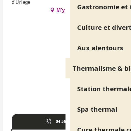
d'Uriage
Gastronomie et t
M'y rendre
Culture et diver
Aux alentours
Thermalisme & bi
Station thermal
Spa thermal
04 58 17 48
▒▒
Cure thermale 