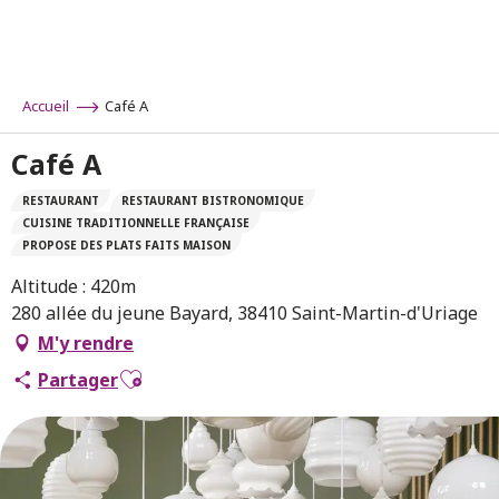
Aller
au
contenu
principal
Accueil
Café A
Café A
RESTAURANT
RESTAURANT BISTRONOMIQUE
CUISINE TRADITIONNELLE FRANÇAISE
PROPOSE DES PLATS FAITS MAISON
Altitude : 420m
280 allée du jeune Bayard, 38410 Saint-Martin-d'Uriage
M'y rendre
Ajouter aux favoris
Partager