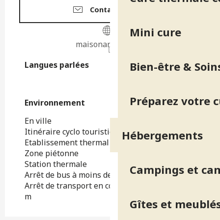
Contactez-nous
Mini cure
maisonaribert.com
Bien-être & Soin
Langues parlées
Langues parlées
Préparez votre 
Environnement
Environnement
En ville
Itinéraire cyclo touristique à moins d'1 km
Hébergements
Etablissement thermal à moins de 500 m
Zone piétonne
Station thermale
Campings et ca
Arrêt de bus à moins de 500 m
Arrêt de transport en commun à moins de 500
m
Gîtes et meublé