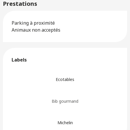
Prestations
Parking à proximité
Animaux non acceptés
Offres de prestations
Labels
Labels
Ecotables
Bib gourmand
Michelin