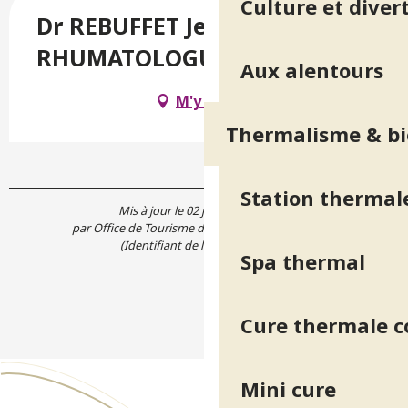
Culture et diver
Dr REBUFFET Jean-Luc
RHUMATOLOGUE
Aux alentours
M'y rendre
Thermalisme & bi
Station thermal
Mis à jour le 02 juin 2026 à 15:24
par Office de Tourisme de Belledonne Chartreuse
(Identifiant de l'offre :
5182326
)
Spa thermal
Cure thermale 
Mini cure