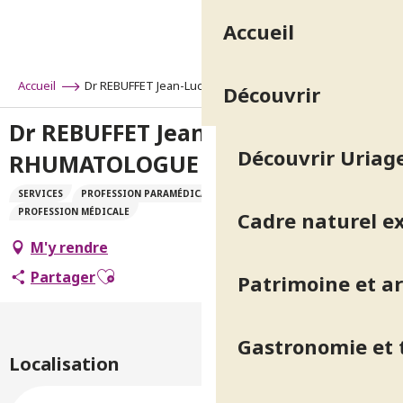
Aller
Accueil
au
contenu
principal
Accueil
Dr REBUFFET Jean-Luc RHUMATOLOGUE
Découvrir
Dr REBUFFET Jean-Luc
Découvrir Uriage
RHUMATOLOGUE
SERVICES
PROFESSION PARAMÉDICALE
MÉDECIN SPÉCIALISTE
PROFESSION MÉDICALE
Cadre naturel e
M'y rendre
Ajouter aux favoris
Partager
Patrimoine et ar
Gastronomie et t
Localisation