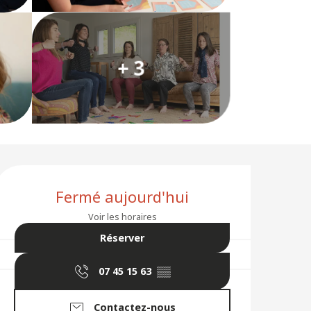
+ 3
Ouverture et coordon
Fermé aujourd'hui
Voir les horaires
Réserver
07 45 15 63
▒▒
Contactez-nous