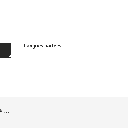
Langues parlées
Langues parlées
...