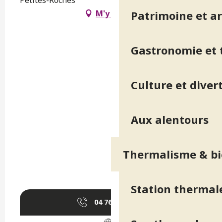
M'y rendre
Patrimoine et ar
Gastronomie et t
Culture et diver
Aux alentours
Thermalisme & bi
Station thermal
04 76 08 38
▒▒