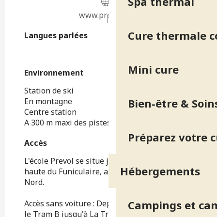
Spa thermal
www.prevol.com
Cure thermale 
Langues parlées
Langues parlées
Mini cure
Environnement
Environnement
Station de ski
En montagne
Bien-être & Soin
Centre station
A 300 m maxi des pistes
Préparez votre 
Accès
Accès
L'école Prevol se situe juste à côté de la gare
Hébergements
haute du Funiculaire, au-dessus du décollage
Nord.
Campings et ca
Accès sans voiture : Depuis Grenoble, prendre
le Tram B jusqu'à La Tronche Hôpital puis