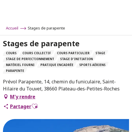
Aller
au
contenu
principal
Accueil
Stages de parapente
Stages de parapente
COURS
COURS COLLECTIF
COURS PARTICULIER
STAGE
STAGE DE PERFECTIONNEMENT
STAGE D'INITIATION
MATÉRIEL FOURNI
PRATIQUE ENCADRÉE
SPORTS AÉRIENS
PARAPENTE
Prévol Parapente, 14, chemin du funiculaire, Saint-
Hilaire du Touvet, 38660 Plateau-des-Petites-Roches
M'y rendre
Ajouter aux favoris
Partager