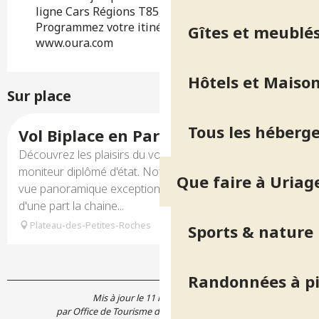
ligne Cars Régions T85, arrêt Les Gaudes.
Programmez votre itinéraire sur
Gîtes et meublé
www.oura.com
Hôtels et Maison
Sur place
Réservable
Tous les héberg
Vol Biplace en Parapente - PRÉVOL
Découvrez les plaisirs du vol biplace, accompagné d'un
moniteur diplômé d'état. Notre école vous offre une
Que faire à Uriag
vue panoramique exceptionnelle : vous contemplez
d'une part la chaine...
Plateau-des-Petites-Roches
Sports & nature
Randonnées à p
Mis à jour le 11 mai 2026 à 16:29
par Office de Tourisme de Belledonne Chartreuse