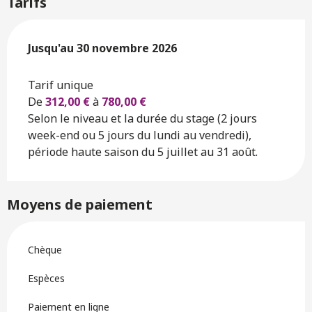
Tarifs
Du
Jusqu'au
1 avril 2026
30 novembre 2026
au
30 novembre 2026
Tarif unique
De
312,00 €
à
780,00 €
Selon le niveau et la durée du stage (2 jours
week-end ou 5 jours du lundi au vendredi),
période haute saison du 5 juillet au 31 août.
Moyens de paiement
Chèque
Espèces
Paiement en ligne