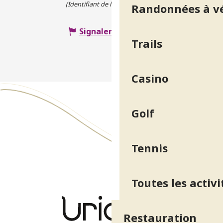
(Identifiant de l'offre :
4708808
)
Randonnées à v
Signaler une erreur
Trails
Casino
Golf
Tennis
Toutes les activi
Restauration