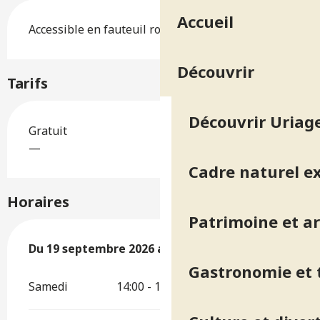
Accueil
Accessible en fauteuil roulant avec aide
Découvrir
Tarifs
Découvrir Uriage
Gratuit
—
Cadre naturel e
Horaires
Patrimoine et ar
Du
Du
19 septembre 2026
19 septembre 2026
au
au
20 septembre 2026
20 septembre 2026
Gastronomie et t
Samedi
14:00 - 18:00