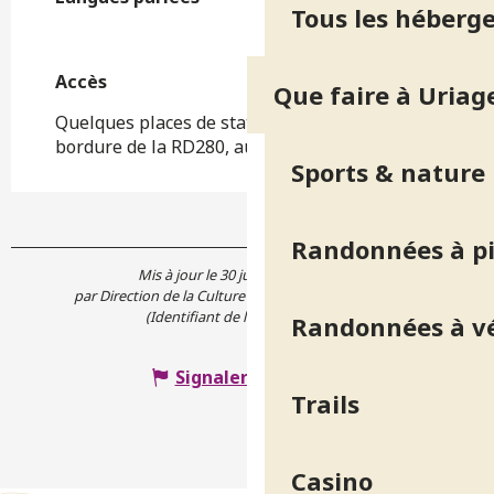
Tous les héberg
Accès
Accès
Que faire à Uriag
Quelques places de stationnement en
bordure de la RD280, au pied de la chapelle
Sports & nature
Randonnées à p
Mis à jour le 30 juillet 2026 à 10:43
par Direction de la Culture et du Patrimoine de l'Isère
(Identifiant de l'offre :
7887601
)
Randonnées à v
Signaler une erreur
Trails
Casino