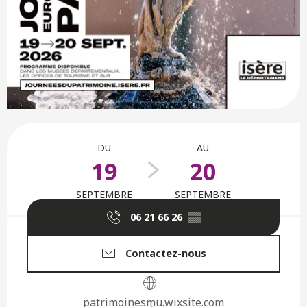
Ouverture et coordonnées
DU
AU
19
20
SEPTEMBRE
SEPTEMBRE
06 21 66 26
▒▒
Contactez-nous
patrimoinesmu.wixsite.com