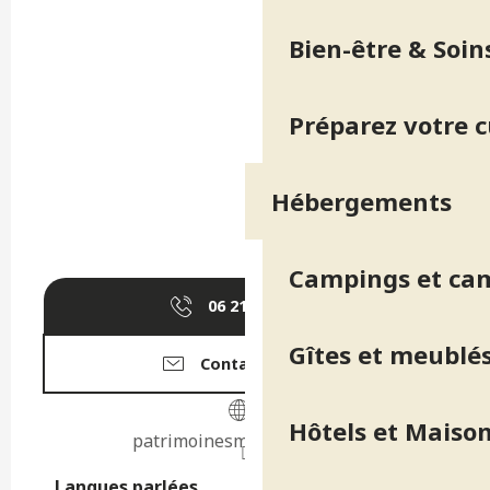
Bien-être & Soin
Préparez votre 
Hébergements
Campings et ca
06 21 66 26
▒▒
Gîtes et meublé
Contactez-nous
Hôtels et Maison
patrimoinesmu.wixsite.com
Langues parlées
Langues parlées