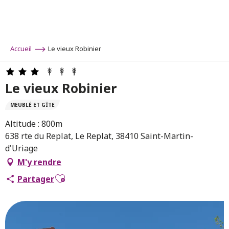
Aller
au
contenu
principal
Accueil
Le vieux Robinier
Le vieux Robinier
MEUBLÉ ET GÎTE
Altitude : 800m
638 rte du Replat, Le Replat, 38410 Saint-Martin-
d'Uriage
M'y rendre
Ajouter aux favoris
Partager