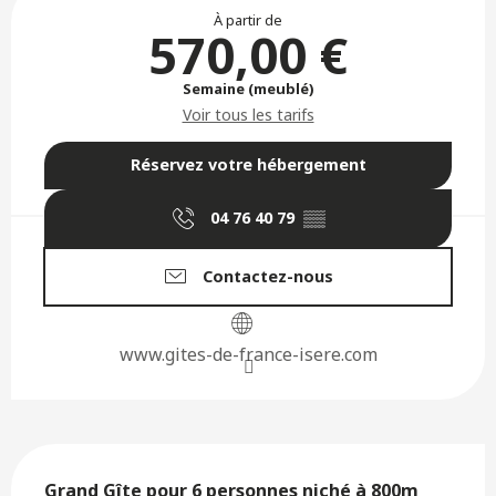
Ouverture et coordonnées
À partir de
570,00 €
Semaine (meublé)
Voir tous les tarifs
Réservez votre hébergement
04 76 40 79
▒▒
Contactez-nous
www.gites-de-france-isere.com
Description
Grand Gîte pour 6 personnes niché à 800m 