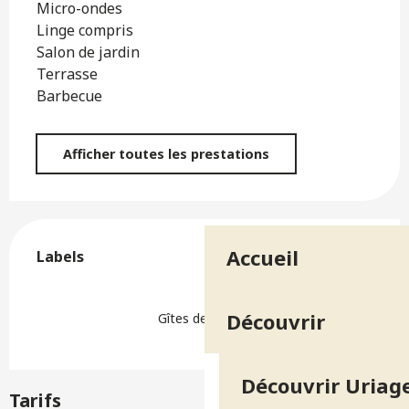
Micro-ondes
Linge compris
Salon de jardin
Terrasse
Barbecue
Afficher toutes les prestations
Offres de prestations
Accueil
Labels
Labels
Découvrir
Gîtes de France
Découvrir Uriage
Tarifs