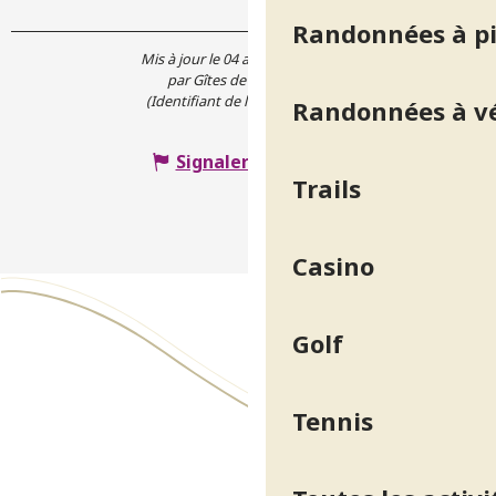
Randonnées à p
Mis à jour le 04 août 2026 à 07:08
par Gîtes de France Isère
(Identifiant de l'offre :
4721914
)
Randonnées à v
Signaler une erreur
Trails
Casino
Golf
Tennis