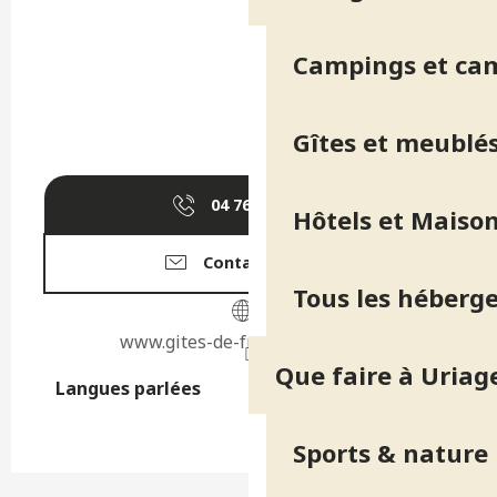
Campings et ca
Gîtes et meublé
04 76 40 79
▒▒
Hôtels et Maison
Contactez-nous
Tous les héberg
www.gites-de-france-isere.com
Que faire à Uriag
Langues parlées
Langues parlées
Sports & nature